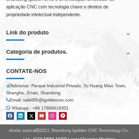
aplicação CNC com tecnologia chave e direitos de
propriedade intelectual independente.
Link do produto
Categoria de produtos.
CONTATE-NOS
Adicionar: Parque Industrial Privado, Yu Huang Miao Town,

Shanghe, Ji'nan, Shandong
Email:
sale005@igoldencnc.com


:
+86 17686618301
Whatsapp
direito autoral
2021 Shandong Igolden CNC Technology Co.,
