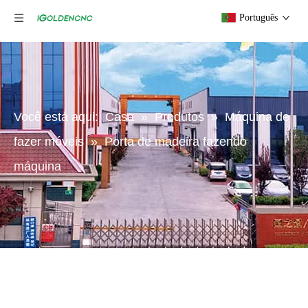
Português
Você está aqui:
Casa
»
Produtos
»
Máquina de
fazer móveis
»
Porta de madeira fazendo
máquina