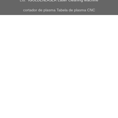
Ltd.
IGOLDENLASER Laser Cleaning Machine
cortador de plasma
Tabela de plasma CNC