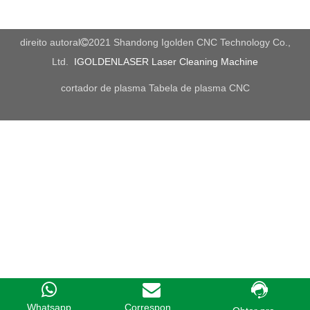
Shandong Igolden CNC Technology Co., Ltd. é uma empresa
de P&D, fabricação e integração de vendas, especializada em
roteador CNC, máquina de gravação e corte a laser, máquina
direito autoral
2021 Shandong Igolden CNC Technology Co.,

de corte de plasma, plotador de corte, etc. A configuração
Ltd.
IGOLDENLASER Laser Cleaning Machine
principal adota as principais partes importantes da Itália, Japão,
Alemanha, etc. E bem -vindo para nos visitar para mais opções.
cortador de plasma
Tabela de plasma CNC
Whatsapp
Correspon...