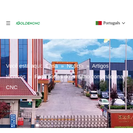
Português
Você está aqui:
Casa
»
Notícia
»
Artigos
técnicos
»
Faça portas do armário com máquina
CNC