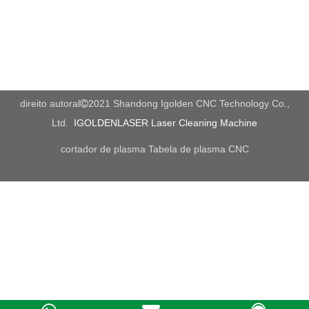
direito autoral
2021 Shandong Igolden CNC Technology Co.,

Ltd.
IGOLDENLASER Laser Cleaning Machine
cortador de plasma
Tabela de plasma CNC