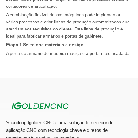
cortadores de articulação.
A combinação flexível dessas máquinas pode implementar
vários processos e criar linhas de produção automatizadas que
atendam aos requisitos do cliente. Esta linha de produção é
ideal para fabricar armários e portas de gabinete.
Etapa 1 Selecione materiais e design
A porta do armário de madeira maciça é a porta mais usada da
nossa vida. Se você quiser produzir portas de armário feitos de
metal, vidro e outros materiais, você pode usar o mesmo
método. O material base comumente usado para portas do
armário de madeira é MDF ou participação. Os fabricantes de
porta do gabinete geralmente usam madeiras de maior
densidade, como álamo, pinho, bétula, bordo duro, etc., para as
portas do armário de qualidade de tinta.
Etapa 2 Cuting e Gravura
Depois de concluir o layout da porta do gabinete no software
Shandong Igolden CNC é uma solução fornecedor de
CNC Router, você pode ativar a máquina CNC da Thecabinet e
aplicação CNC com tecnologia chave e direitos de
começar a cortar e gravar a madeira de acordo com o caminho
propriedade intelectual independente.