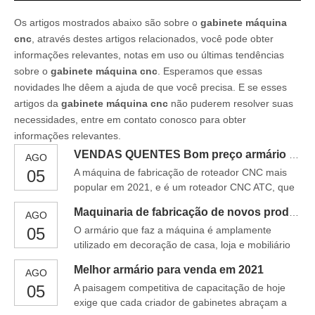
Os artigos mostrados abaixo são sobre o
gabinete máquina
cnc
, através destes artigos relacionados, você pode obter
informações relevantes, notas em uso ou últimas tendências
sobre o
gabinete máquina cnc
. Esperamos que essas
novidades lhe dêem a ajuda de que você precisa. E se esses
artigos da
gabinete máquina cnc
não puderem resolver suas
necessidades, entre em contato conosco para obter
informações relevantes.
VENDAS QUENTES Bom preço armário de cozinha fazendo máquina
AGO
05
A máquina de fabricação de roteador CNC mais
popular em 2021, e é um roteador CNC ATC, que
pode agilizar seu processo de produção. É
Maquinaria de fabricação de novos produtos para venda
AGO
equipado com um fuso de alta frequência de 9KW
05
O armário que faz a máquina é amplamente
e uma revista de ferramenta rotativa. Como o
utilizado em decoração de casa, loja e mobiliário
melhor roteador CNC para fabricação de
de escritório. Com aninhamento automático de
gabinetes, é adequado para processamento
Melhor armário para venda em 2021
AGO
material rápido, carregamento e
auxiliar de varredura
05
A paisagem competitiva de capacitação de hoje
descarregamento, perfuração multifuncional com
exige que cada criador de gabinetes abraçam a
vertical, lado, único e de perfuração em grupo,