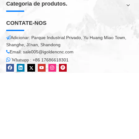
Categoria de produtos.
CONTATE-NOS
Adicionar: Parque Industrial Privado, Yu Huang Miao Town,

Shanghe, Ji'nan, Shandong
Email:
sale005@igoldencnc.com


:
+86 17686618301
Whatsapp