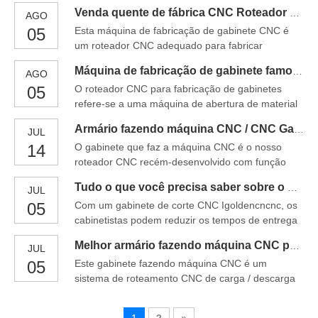
tecnologia e a automação. Uma excelente maneira
etcthis CNC Router Gabinete Fazer máquina é
Venda quente de fábrica CNC Roteador Gabinete Fazendo
AGO
de conseguir isso é adotando um roteador Cnc.As
uma máquina de alta eficiência, é cont
05
Esta máquina de fabricação de gabinete CNC é
líder da indústria, a Igoldencnc facilita que você
um roteador CNC adequado para fabricar
adote o gabinete CNC fazendo através de sua
armários de cozinha. A eixo Y adota dispositivo à
variedade de acessórios de primeira linha
Máquina de fabricação de gabinete famosa para venda China
AGO
prova de poeira, é útil para a vida útil da máquina.
05
O roteador CNC para fabricação de gabinetes
Esses gabinetes fazendo roteador CNC usado
refere-se a uma máquina de abertura de material
principalmente para indústria de madeira, porta,
duplo de quatro processos dobro. A máquina de
armários, utensílios de cozinha, cadeiras,
Armário fazendo máquina CNC / CNC Gabinete de cozinha porta de madeira
JUL
alimentação consiste em uma bancada de
negócios de decoração, moul
14
O gabinete que faz a máquina CNC é o nosso
trabalho, que é equipada com uma tabela de dois
roteador CNC recém-desenvolvido com função
trabalho ao longo da direção do comprimento do
combinada de carga e descarregamento de
suporte da plataforma na parte superior do
Tudo o que você precisa saber sobre o CNC Cut Gabinete
JUL
material para fabricação de gabinete, amplamente
suporte da bancada de trabalho, e t
05
Com um gabinete de corte CNC Igoldencncnc, os
utilizada na decoração de casa, loja e mobiliário
cabinetistas podem reduzir os tempos de entrega
de escritório. É equipado com fuso HSD da Itália,
e minimizar o manuseio de materiais. Nossos
unidade de chato da Itália e sistema de controle
Melhor armário fazendo máquina CNC para venda
JUL
gabinetes de corte CNC tornaram a fabricação de
de syntec avançado, Japane
05
Este gabinete fazendo máquina CNC é um
portas, bancadas, prateleiras, gavetas e frentes
sistema de roteamento CNC de carga / descarga
gavetas disponíveis para pequenas, médias
automática de alta velocidade, de serviço pesado
empresas e grandes empresas. Operando um
para alimentação baseada aninhada através da
CNC Cut Armets Al