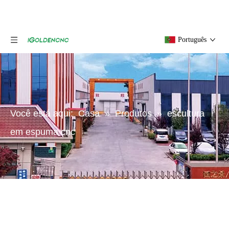
Português
Você está aqui:
Casa
»
Produtos
»
escultura
em espuma cnc