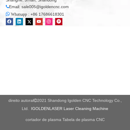
Shanghe, Ji'nan, Shandong
Email:
sale005@igoldencnc.com


:
+86 17686618301
Whatsapp
direito autoral
2021 Shandong Igolden CNC Technology Co.,

Ltd.
IGOLDENLASER Laser Cleaning Machine
cortador de plasma
Tabela de plasma CNC