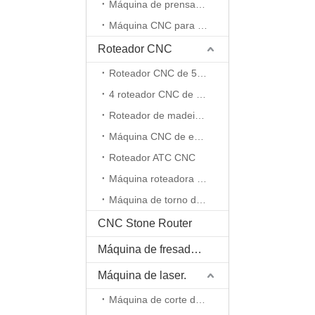
Máquina de prensa a vácuo
Máquina CNC para lixar madeira
Roteador CNC
Roteador CNC de 5 eixos
4 roteador CNC de 4 eixos
Roteador de madeira CNC.
Máquina CNC de espuma EPS
Roteador ATC CNC
Máquina roteadora CNC de eixo rotativo
Máquina de torno de madeira
CNC Stone Router
Máquina de fresadora pequena CNC
Máquina de laser.
Máquina de corte de fibra.