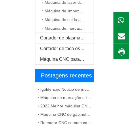
Máquina de laser de CO2.
Máquina de limpeza a laser.
Máquina de solda a laser.
Máquina de marcação a laser.
Cortador de plasma CNC.
Cortador de faca oscilante CNC
Máquina CNC para madeira maciça
Postagens recentes
Igoldencnc Notício de mudança de nome da empresa e endereço do escritório
Máquina de marcação a laser de fibra para solução de material de metal
2022 Melhor máquina CNC para fabricação de gabinetes
Máquina CNC de gabinete barato à venda
Roteador CNC comum com falhas de ATC