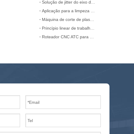
Solução de jitter do eixo de roteador CNC ATC CNC
Aplicação para a limpeza da máquina a laser
Máquina de corte de plasma CNC portátil China
Princípio linear de trabalho do roteador ATC CNC
Roteador CNC ATC para MDF Wooden Door