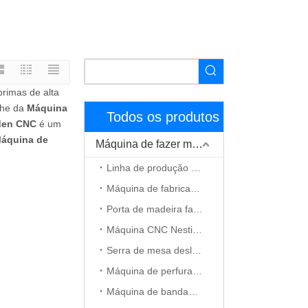
rimas de alta
lhe da
Máquina
Todos os produtos
den CNC
é um
áquina de
Máquina de fazer móveis
Linha de produção de móveis
Máquina de fabricação de gabinete
Porta de madeira fazendo máquina
Máquina CNC Nesting
Serra de mesa deslizante
Máquina de perfuração CNC
Máquina de bandagem de borda