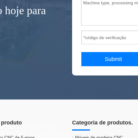
 hoje para
Submit
 produto
Categoria de produtos.
or CNC de 5 eixos
Móveis de madeira CNC.