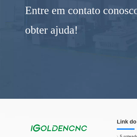
Entre em contato conosco
obter ajuda!
Link do
5 rotead