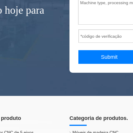
 hoje para
Submit
 produto
Categoria de produtos.
or CNC de 5 eixos
Móveis de madeira CNC.