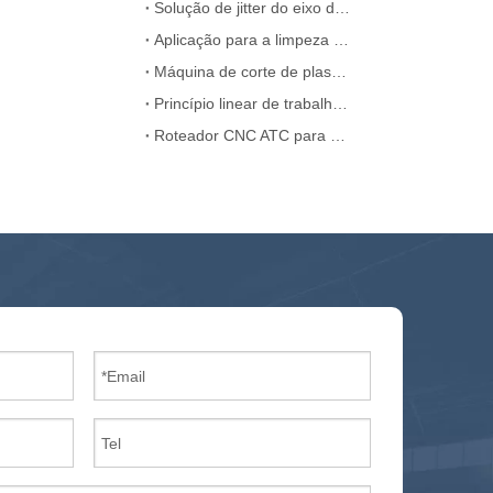
Solução de jitter do eixo de roteador CNC ATC CNC
Aplicação para a limpeza da máquina a laser
Máquina de corte de plasma CNC portátil China
Princípio linear de trabalho do roteador ATC CNC
Roteador CNC ATC para MDF Wooden Door