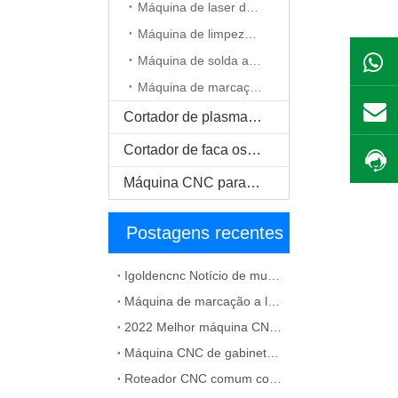
Máquina de laser de CO2.
Máquina de limpeza a laser.
Máquina de solda a laser.
Máquina de marcação a laser.
Cortador de plasma CNC.
Cortador de faca oscilante CNC
Máquina CNC para madeira maciça
Postagens recentes
Igoldencnc Notício de mudança de nome da empresa e endereço do escritório
Máquina de marcação a laser de fibra para solução de material de metal
2022 Melhor máquina CNC para fabricação de gabinetes
Máquina CNC de gabinete barato à venda
Roteador CNC comum com falhas de ATC