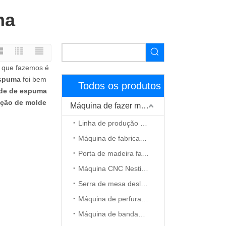
ma
o que fazemos é
espuma
foi bem
Todos os produtos
lde de espuma
ação de molde
Máquina de fazer móveis
Linha de produção de móveis
Máquina de fabricação de gabinete
Porta de madeira fazendo máquina
Máquina CNC Nesting
Serra de mesa deslizante
Máquina de perfuração CNC
Máquina de bandagem de borda