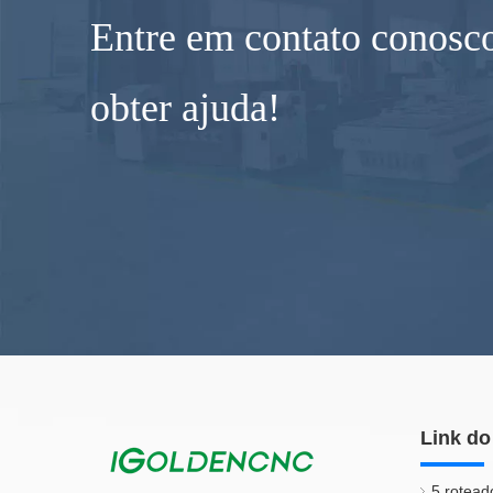
Entre em contato conosco
obter ajuda!
Link do
5 rotead