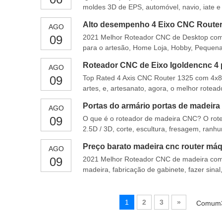
moldes 3D de EPS, automóvel, navio, iate e
superfície curva, e pode realizar tudo Escul
Alto desempenho 4 Eixo CNC Router
AGO
09
2021 Melhor Roteador CNC de Desktop com 4
para o artesão, Home Loja, Hobby, Pequena
Fazer e Molde, Agora o 4º Acessível Máquin
Roteador CNC de Eixo Igoldencnc 4 pa
AGO
09
Top Rated 4 Axis CNC Router 1325 com 4x8 T
artes, e, artesanato, agora, o melhor rotead
Características do roteador CNC de 4 eixos
Portas do armário portas de madeira
AGO
09
O que é o roteador de madeira CNC? O ro
2.5D / 3D, corte, escultura, fresagem, ranh
portas de madeira, sinais de madeira, arte
Preço barato madeira cnc router máq
AGO
madeira e alguns w
09
2021 Melhor Roteador CNC de madeira com
madeira, fabricação de gabinete, fazer sinal
3D. Agora a melhor máquina CNC de madeira
1. todo o corpo
1
2
3
»
Comum3P