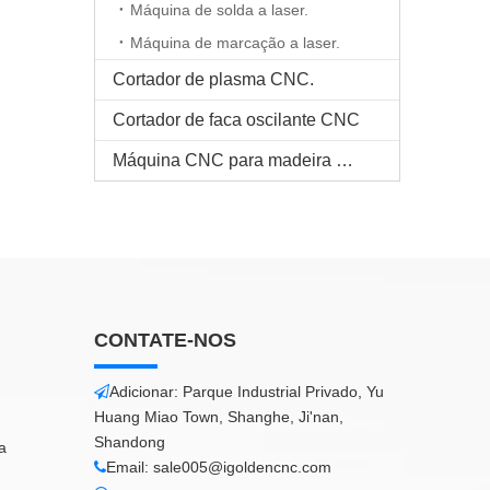
Máquina de solda a laser.
Máquina de marcação a laser.
Cortador de plasma CNC.
Cortador de faca oscilante CNC
Máquina CNC para madeira maciça
CONTATE-NOS
Adicionar: Parque Industrial Privado, Yu

Huang Miao Town, Shanghe, Ji'nan,
Shandong
a
Email:
sale005@igoldencnc.com
