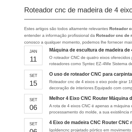
Roteador cnc de madeira de 4 eix
Estes artigos são todos altamente relevantes
Roteador c
entender a informação profissional da
Roteador cnc de 
conosco a qualquer momento, podemos lhe fornecer mais 
Máquina de escultura de madeira de 
JAN
11
O roteador CNC de quatro eixos oferecidos 
roteadores como Syntec EZ-4Me Sistema de 
bomba de vácuo de Becker são provenientes
O uso de roteador CNC para carpinta
SET
15
Roteador cnc de 4 eixos o eixo pode girar 1
decoração de interiores.Equipado com comp
motor Yaskawa do fuso e Inversor Delta de 
Melhor 4 Eixo CNC Router Máquina 
SET
06
A rota de 4 eixos CNC é apenas a máquina
processamento do molde, a sua existência n
desenvolvimento da máquina de gravação. O
4 Eixo de madeira CNC Router CNC 
SET
06
Igoldencnc projetado pórtico em moviment