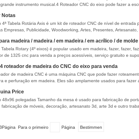
 grande instrumento musical.4 Roteador CNC do eixo pode fazer a esc
tura para placas curvas e placa completa
 Notas
ª Tabela Rotária Axis é um kit de roteador CNC de nível de entrada 
s Empresas, Publicidade, Woodworking, Artes, Presentes, Artesanato,
a do roteador do CNC do eixo para a venda a preço de custo. Fe
ra madeira / madeira / em madeira / em acrílico / de molde
abela Rotary (4º eixos) é popular usado em madeira, fazer, fazer, faz
or de 1325 cnc para venda a preços acessíveis, serviço gratuito e supo
: dois fusos de trabalho independentes podem terminar
 4 roteador de madeira do CNC do eixo para venda
teador de madeira CNC é uma máquina CNC que pode fazer roteament
ura e perfuração em madeira. Eles são amplamente usados ​​para fazer 
sanato de madeira, arte finala, modelagem de madeira, instrumentos mu
uina Price
 48x96 polegadas Tamanho da mesa é usado para fabricação de port
, fabricação de móveis, decoração, artesanato 3d, arte 3d e outro trab
 para venda a preços acessíveis. Características do roteador CNC d
ágina Para o primeiro
Página
Bestimmen