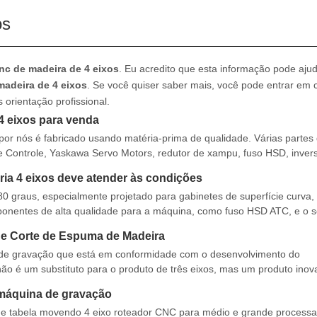
os
nc de madeira de 4 eixos
. Eu acredito que esta informação pode ajud
madeira de 4 eixos
. Se você quiser saber mais, você pode entrar em 
orientação profissional.
4 eixos para venda
por nós é fabricado usando matéria-prima de qualidade. Várias partes
Controle, Yaskawa Servo Motors, redutor de xampu, fuso HSD, invers
 da base de fornecedores confiáveis. Essas máquinas são u
ria 4 eixos deve atender às condições
80 graus, especialmente projetado para gabinetes de superfície curva,
onentes de alta qualidade para a máquina, como fuso HSD ATC, e o s
Taiwan, bomba de vácuo Becker etc. Ideal para
de Corte de Espuma de Madeira
 de gravação que está em conformidade com o desenvolvimento do
ão é um substituto para o produto de três eixos, mas um produto inov
 roteador CNC de quatro eixos faz a máquina de gravação multi-ângu
máquina de gravação
o e tabela movendo 4 eixo roteador CNC para médio e grande process