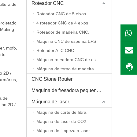
Roteador CNC
ultura de
Roteador CNC de 5 eixos
projetado
4 roteador CNC de 4 eixos
 Making
Roteador de madeira CNC.
Máquina CNC de espuma EPS
er, mofo,
Roteador ATC CNC
rte.
Máquina roteadora CNC de eixo rotativo
Máquina de torno de madeira
o 2D /
CNC Stone Router
armários,
sicais de
Máquina de fresadora pequena CNC
a de
Máquina de laser.
alho 2D /
e madeira:
Máquina de corte de fibra.
Máquina de laser de CO2.
Máquina de limpeza a laser.