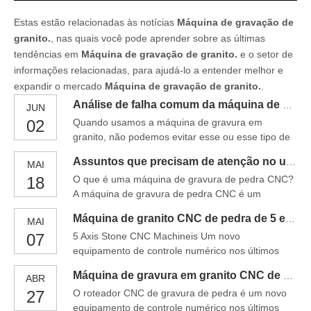
Estas estão relacionadas às notícias
Máquina de gravação de
granito.
, nas quais você pode aprender sobre as últimas
tendências em
Máquina de gravação de granito.
e o setor de
informações relacionadas, para ajudá-lo a entender melhor e
expandir o mercado
Máquina de gravação de granito.
.
Análise de falha comum da máquina de gravura em granito
JUN
02
Quando usamos a máquina de gravura em
granito, não podemos evitar esse ou esse tipo de
problema. Isso é uma coisa normal para um
Assuntos que precisam de atenção no uso da máquina de gravura em granito
MAI
dispositivo. Mas quando enfrentamos essa
18
O que é uma máquina de gravura de pedra CNC?
situação, devemos resolvê -la a tempo, para
A máquina de gravura de pedra CNC é um
garantir a operação suave de máquinas e
equipamento automático de gravura controlado
equipamentos, e também para trabalhar melhor e
Máquina de granito CNC de pedra de 5 eixos
MAI
por computador de alta tecnologia capaz de
melhorar a eficácia do trabalho
07
5 Axis Stone CNC Machineis Um novo
esculpir e caligrafia em pedra natural, vidro e
equipamento de controle numérico nos últimos
cerâmica. As principais funções da máquina de
anos. É usado para mármore, granito, lápide e
granulação de granito são a escultura em pedra,
Máquina de gravura em granito CNC de gravura de pedra para venda
ABR
outros tipos de pedra, vidro, piso, metal e outros
escultura em pedra 3D, pedra p
27
O roteador CNC de gravura de pedra é um novo
objetos duros. Com o surgimento da máquina de
equipamento de controle numérico nos últimos
gravação, o processamento de controle numérico