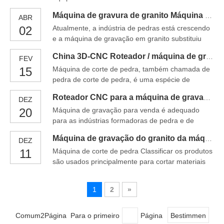
anos. É usado para mármore, granito, lápide e
substitui gradualmente o manual, que C
Máquina de gravura de granito Máquina de gravação de moldes de pedra
ABR
outros tipos de pedra, vidro, piso, metal e outros
02
Atualmente, a indústria de pedras está crescendo
objetos duros. Com o surgimento da máquina de
e a máquina de gravação em granito substituiu
gravação, o processamento de controle numérico
sucessivamente as técnicas tradicionais comuns
substitui gradualmente o manual, o que
China 3D-CNC Roteador / máquina de gravação de granito de pedra da máquina
FEV
para agir em vários tipos de pedra, como nossos
15
Máquina de corte de pedra, também chamada de
ladrilhos comuns, lápides, cerâmica, inscrições,
pedra de corte de pedra, é uma espécie de
engenharia de jardins, relevos de arte, etc. Um link
máquina de corte de pedra multi-faca composta
é inseparável da ajuda
Roteador CNC para a máquina de gravação de pedra para venda
DEZ
de corte de faca de corte, mesa de transporte de
20
Máquina de gravação para venda é adequado
pedra, placa de guia de posicionamento e quadro.
para as indústrias formadoras de pedra e de
O grupo de faca de corte é colocado na parte
pavimento, fábricas de processamento de pedra,
superior da mesa de transporte de pedra e no
Máquina de gravação do granito da máquina de corte de pedra para a venda
DEZ
indústrias de processamento de lápide, indústrias
11
Máquina de corte de pedra Classificar os produtos
de propaganda para trabalhos de artesanato de
são usados ​​principalmente para cortar materiais
pedra de pedra, domicílio domiciliar, indústrias de
de laje de pedra de especificação, como mármore,
decoração arquitetônica e assim por diante.
granito, pedra artificial, etc. Os principais produtos
1
2
»
incluem: 4 cabeças Bisected Stone Cutting
Machines, 4 cabeças de pedra transversal e 6
cabeças de corte de pedra máquinas, A.
Comum2Página Para o primeiro
Página
Bestimmen