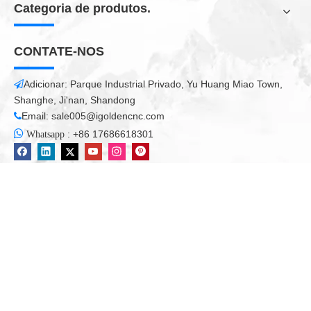
Categoria de produtos.
CONTATE-NOS
Adicionar: Parque Industrial Privado, Yu Huang Miao Town,

Shanghe, Ji'nan, Shandong
Email:
sale005@igoldencnc.com


:
+86 17686618301
Whatsapp