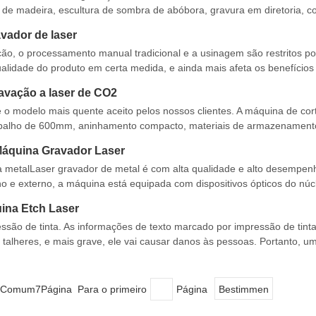
a de madeira, escultura de sombra de abóbora, gravura em diretoria, c
io de progresso: A máquina de gravação a laser é baseada na tecnolog
vador de laser
o, o processamento manual tradicional e a usinagem são restritos po
ualidade do produto em certa medida, e ainda mais afeta os benefícios
2 gravar o material com o
avação a laser de CO2
 o modelo mais quente aceito pelos nossos clientes. A máquina de cort
balho de 600mm, aninhamento compacto, materiais de armazenament
alumínio da forma de faca da plataforma pode evitar produtos defeituo
 Máquina Gravador Laser
a metalLaser gravador de metal é com alta qualidade e alto desempe
 e externo, a máquina está equipada com dispositivos ópticos do núc
gitalização importados de marca famosa mundo
ina Etch Laser
são de tinta. As informações de texto marcado por impressão de tinta 
o talheres, e mais grave, ele vai causar danos às pessoas. Portanto, u
ssária para a marcação. a laser máquina de gravação i
Comum7Página Para o primeiro
Página
Bestimmen