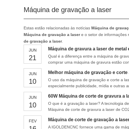
Máquina de gravação a laser
Estas estão relacionadas às notícias
Máquina de gravaçã
Máquina de gravação a laser
e o setor de informações 
de gravação a laser
.
Máquina de gravura a laser de metal 
JUN
21
Qual é a diferença entre a máquina de gra
comprar uma máquina de gravura estão conf
máquina de gravura a laser, que pode ser e
Melhor máquina de gravação e corte 
JUN
10
O uso da máquina de gravação e corte a la
especialmente publicidade, mídia e outras a
relativamente grande; portanto, as palavra
60W Máquina de corte de gravura a l
JUN
10
O que é a gravação a laser? A tecnologia d
Máquina de corte de gravura a laser de CO
irradiar localmente a peça de trabalho para 
Máquina de corte de gravação a lase
FEV
16
A IGOLDENCNC fornece uma gama de máquin