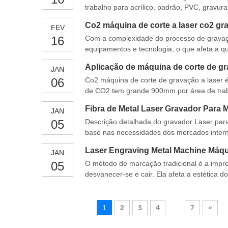
trabalho para acrílico, padrão, PVC, gravur
quebra-cabeça e outras aplicações. Princíp
Co2 máquina de corte a laser co2 gra
FEV
controle numérico , e
16
Com a complexidade do processo de gravaçã
equipamentos e tecnologia, o que afeta a q
econômicos. Máquina de corte a laser theco
Aplicação de máquina de corte de gr
JAN
06
Co2 máquina de corte de gravação a laser é
de CO2 tem grande 900mm por área de tra
convenientes. O trabalho de tira pesado de 
Fibra de Metal Laser Gravador Para
JAN
causados
05
Descrição detalhada do gravador Laser par
base nas necessidades dos mercados interno
incluindo laser de fibra e galvanômetro di
Laser Engraving Metal Machine Máqu
JAN
05
O método de marcação tradicional é a impres
desvanecer-se e cair. Ela afeta a estética d
dispositivo de marcação permanente é nece
1
2
3
4
...
7
»