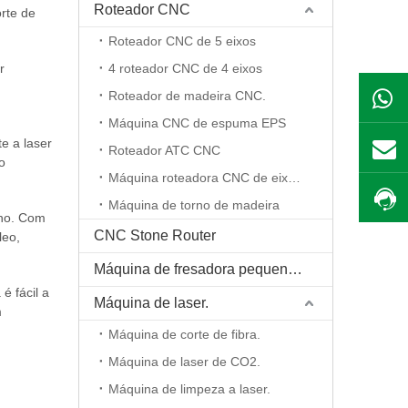
Roteador CNC
orte de
ia de
Roteador CNC de 5 eixos
r
4 roteador CNC de 4 eixos
Roteador de madeira CNC.
Máquina CNC de espuma EPS
e a laser
Roteador ATC CNC
o
Máquina roteadora CNC de eixo rotativo
sos
Máquina de torno de madeira
nho. Com
CNC Stone Router
leo,
Máquina de fresadora pequena CNC
é fácil a
Máquina de laser.
m
Máquina de corte de fibra.
Máquina de laser de CO2.
Máquina de limpeza a laser.