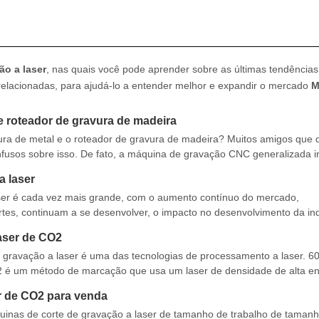
o a laser
, nas quais você pode aprender sobre as últimas tendência
relacionadas, para ajudá-lo a entender melhor e expandir o mercado
M
e roteador de gravura de madeira
vura de metal e o roteador de gravura de madeira? Muitos amigos que
usos sobre isso. De fato, a máquina de gravação CNC generalizada i
quipada com uma cabeça a laser para gravar. O la
a laser
ser é cada vez mais grande, com o aumento contínuo do mercado,
rtes, continuam a se desenvolver, o impacto no desenvolvimento da ind
s para laser Tecnologia de corte de máquinas de gravação
aser de CO2
e gravação a laser é uma das tecnologias de processamento a laser. 
2 é um método de marcação que usa um laser de densidade de alta en
vaporizar ou alterar a cor do material da superfície e executar por
r de CO2 para venda
as de corte de gravação a laser de tamanho de trabalho de tamanh