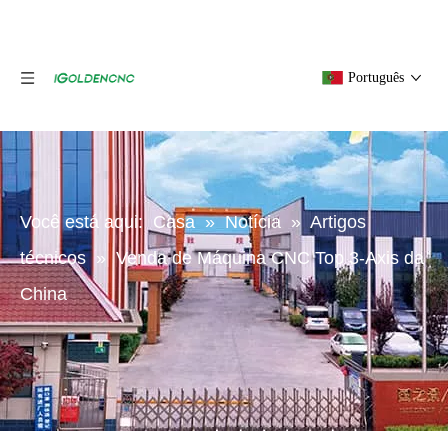
Português
Você está aqui:
Casa
»
Notícia
»
Artigos
técnicos
»
Venda de Máquina CNC Top 3-Axis da
China