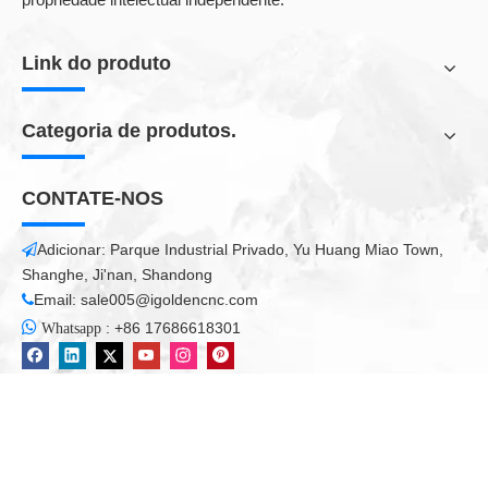
Link do produto
Categoria de produtos.
CONTATE-NOS
Adicionar: Parque Industrial Privado, Yu Huang Miao Town,

Shanghe, Ji'nan, Shandong
Email:
sale005@igoldencnc.com


:
+86 17686618301
Whatsapp