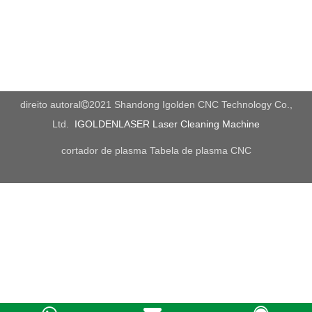
direito autoral
2021 Shandong Igolden CNC Technology Co.,

Ltd.
IGOLDENLASER Laser Cleaning Machine
cortador de plasma
Tabela de plasma CNC