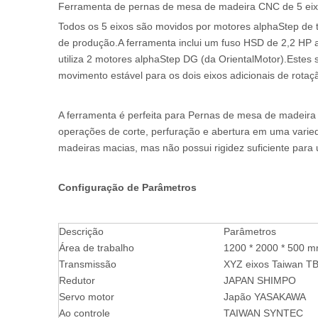
Ferramenta de pernas de mesa de madeira CNC de 5 ei
Todos os 5 eixos são movidos por motores alphaStep de 
de produção.A ferramenta inclui um fuso HSD de 2,2 HP 
utiliza 2 motores alphaStep DG (da OrientalMotor).Estes 
movimento estável para os dois eixos adicionais de rotaç
A ferramenta é perfeita para Pernas de mesa de madeir
operações de corte, perfuração e abertura em uma vari
madeiras macias, mas não possui rigidez suficiente par
Configuração de Parâmetros
Descrição
Parâmetros
Área de trabalho
1200 * 2000 * 500 
Transmissão
XYZ eixos Taiwan TBI
Redutor
JAPAN SHIMPO
Servo motor
Japão YASAKAWA
Ao controle
TAIWAN SYNTEC