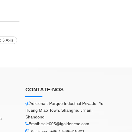
 5 Axis
CONTATE-NOS
Adicionar: Parque Industrial Privado, Yu

Huang Miao Town, Shanghe, Ji'nan,
Shandong
a
Email:
sale005@igoldencnc.com


:
+86 17686618301
Whatsapp