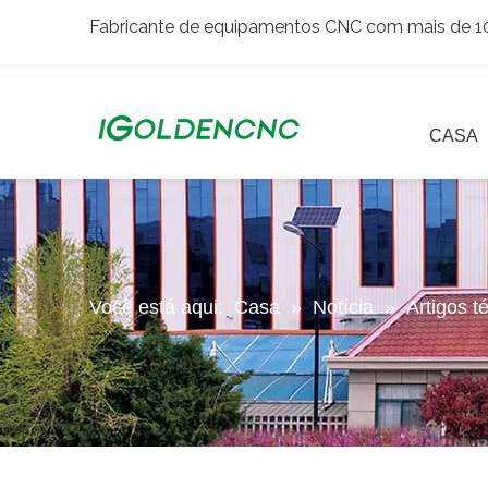
Fabricante de equipamentos CNC com mais de 10 
CASA
Você está aqui:
Casa
»
Notícia
»
Artigos t