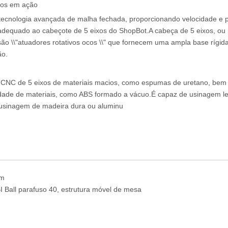
xos em ação
tecnologia avançada de malha fechada, proporcionando velocidade e 
adequado ao cabeçote de 5 eixos do ShopBot.A cabeça de 5 eixos, ou
são \\"atuadores rotativos ocos \\" que fornecem uma ampla base rígid
ão.
a CNC de 5 eixos de materiais macios, como espumas de uretano, be
edade de materiais, como ABS formado a vácuo.É capaz de usinagem l
a usinagem de madeira dura ou aluminu
mm
 Ball parafuso 40, estrutura móvel de mesa