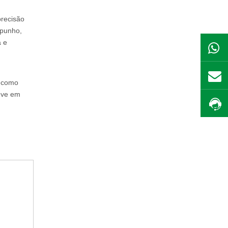
precisão
 punho,
a e
m como
eve em