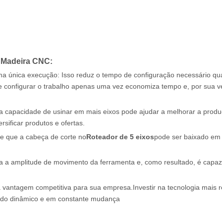
e Madeira CNC:
a única execução: Isso reduz o tempo de configuração necessário q
ue configurar o trabalho apenas uma vez economiza tempo e, por sua v
Ter a capacidade de usinar em mais eixos pode ajudar a melhorar a prod
sificar produtos e ofertas.
e que a cabeça de corte no
Roteador de 5 eixos
pode ser baixado em
ta a amplitude de movimento da ferramenta e, como resultado, é capaz
 vantagem competitiva para sua empresa.Investir na tecnologia mais 
cado dinâmico e em constante mudança