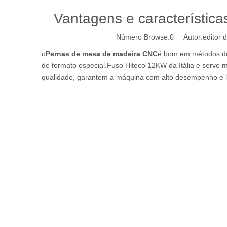
Vantagens e característic
Número Browse:
0
Autor:editor d
o
Pernas de mesa de madeira CNC
é bom em métodos de
de formato especial.Fuso Hiteco 12KW da Itália e servo
qualidade, garantem a máquina com alto desempenho e lo