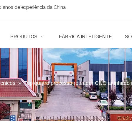
anos de experiência da China.
PRODUTOS
FÁBRICA INTELIGENTE
SO
écnicos
»
Top quatro processo roteador CNC aninhado 