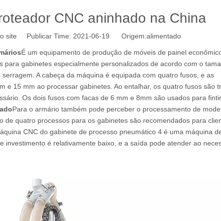
 roteador CNC aninhado na China
o site Publicar Time: 2021-06-19 Origem:
alimentado
mários
É um equipamento de produção de móveis de painel econômico
s para gabinetes especialmente personalizados de acordo com o tam
k e serragem. A cabeça da máquina é equipada com quatro fusos, e as
 e 15 mm ao processar gabinetes. Ao entalhar, os quatro fusos são t
sário. Os dois fusos com facas de 6 mm e 8mm são usados ​​para fintin
hado
Para o armário também pode perceber o processamento de mod
do de quatro processos para os gabinetes são recomendados para clie
 máquina CNC do gabinete de processo pneumático 4 é uma máquina d
de investimento é relativamente baixo, e a saída pode atender ao nece