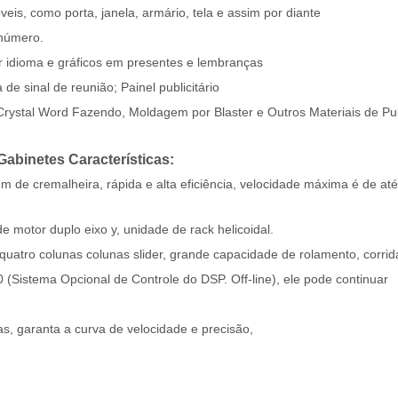
s, como porta, janela, armário, tela e assim por diante
 número.
 idioma e gráficos em presentes e lembranças
 de sinal de reunião; Painel publicitário
, Crystal Word Fazendo, Moldagem por Blaster e Outros Materiais de Pu
inetes Características:
m de cremalheira, rápida e alta eficiência, velocidade máxima é de até
de motor duplo eixo y, unidade de rack helicoidal.
la quatro colunas colunas slider, grande capacidade de rolamento, corri
(Sistema Opcional de Controle do DSP. Off-line), ele pode continuar
as, garanta a curva de velocidade e precisão,