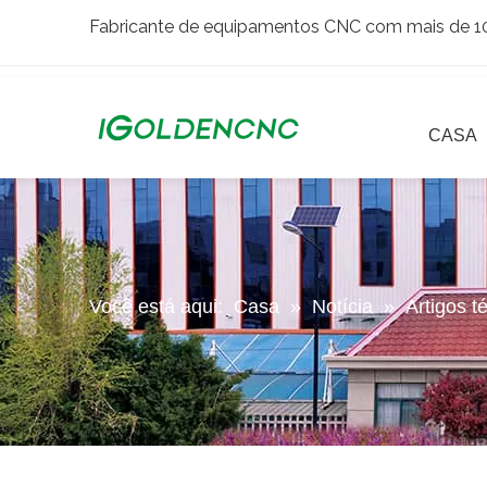
Fabricante de equipamentos CNC com mais de 10 
CASA
Você está aqui:
Casa
»
Notícia
»
Artigos t