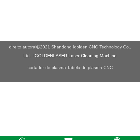
direito autoral
2021 Shandong Igolden CNC Technology Co.,

Ltd.
IGOLDENLASER Laser Cleaning Machine
cortador de plasma
Tabela de plasma CNC