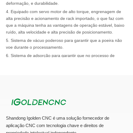
deformação, e durabilidade.
4. Equipado com servo motor de alto torque, engrenagem de
alta precisão e acionamento de rack importado, o que faz com
que a máquina tenha as vantagens de operação estável, baixo
ruído, alta velocidade e alta precisão de posicionamento.
5. Sistema de vácuo poderoso para garantir que a poeira não
voe durante o processamento.
6. Sistema de adsorção para garantir que no processo de
processamento não perca a placa para melhorar muito a
eficiência do processamento e evitar o desperdício da placa.
7. O sistema de enchimento de óleo pode lubrificar
automaticamente de acordo com o ajuste de tempo, para
garantir a lubrificação do trilho guia do parafuso deslizante,
estender a vida útil da máquina.
8. Sistema de controle inteligente, o design da interface de
controle é amigável, o operador não precisa treinar para operar.
Shandong Igolden CNC é uma solução fornecedor de
9. Com memória de ponto de interrupção, escultura contínua de
aplicação CNC com tecnologia chave e direitos de
desligamento, previsão de tempo de processamento e outras
propriedade intelectual independente.