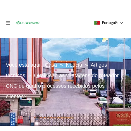
Português
Você está aqui:
Casa
»
Notícia
»
Artigos
técnicos
»
Quais são as vantagens do roteador
CNC de quatro processos recebidos pelos
clientes?