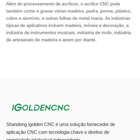
Além do processamento de acrílicos, o acrílico CNC pode
também cortar e gravar várias madeira, pedra, pmma, plástico,
cobre e alumínio, e outras folhas de metal macia. As indústrias
típicas de aplicativos incluem madeira, móveis e decoração, a
indústria de instrumentos musicais, indústria de mofo, indústria
de artesanato de madeira e assim por diante.
Configuração de parâmetro acrílico CNC
Modelo
IG-1325.
Estrutura de
Cama G1, coluna G1
cama.
Eixo principal
Novo eixo refrigerado a água 5.5KW
Shandong Igolden CNC é uma solução fornecedor de
Dirigir
Servo de 850W de lumina
aplicação CNC com tecnologia chave e direitos de
Redutor
Shimpo.
propriedade intelectual independente.