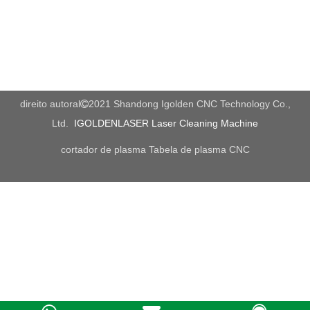
CNC corte acrílico
máquina de corte de acrílico
Fabricação de cortador acrílico CNC
Cortador acrílico CNC.
Cortador de laser acrílico CNC
direito autoral
2021 Shandong Igolden CNC Technology Co.,

Ltd.
IGOLDENLASER Laser Cleaning Machine
Todos os produtos
cortador de plasma
Tabela de plasma CNC