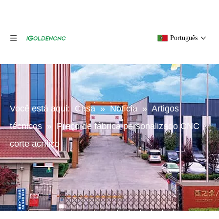
Português
Você está aqui:
Casa
»
Notícia
»
Artigos
técnicos
»
Preço de fábrica personalizado CNC
corte acrílico