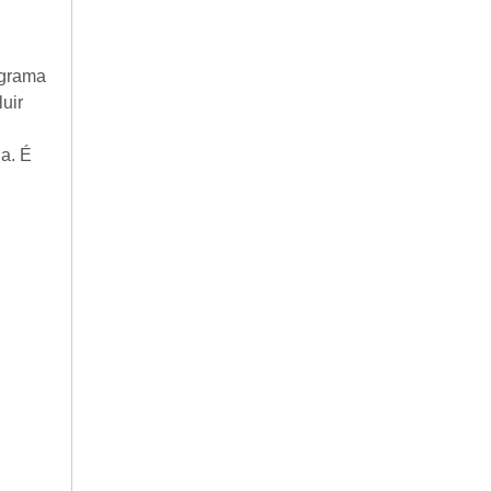
ograma
uir
ia. É