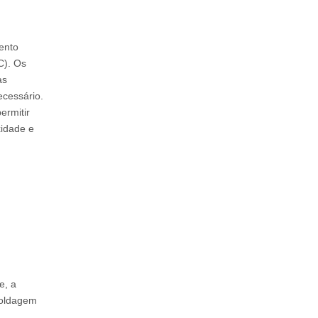
ento
C). Os
as
ecessário.
ermitir
xidade e
e, a
moldagem