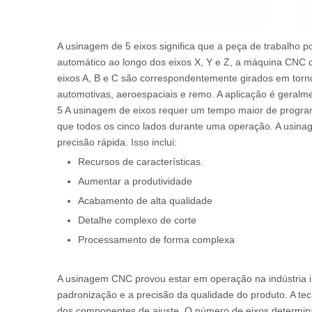
A usinagem de 5 eixos significa que a peça de trabalho
automático ao longo dos eixos X, Y e Z, a máquina CNC de
eixos A, B e C são correspondentemente girados em torno
automotivas, aeroespaciais e remo. A aplicação é geralm
5 A usinagem de eixos requer um tempo maior de progra
que todos os cinco lados durante uma operação. A usin
precisão rápida. Isso inclui:
Recursos de características.
Aumentar a produtividade
Acabamento de alta qualidade
Detalhe complexo de corte
Processamento de forma complexa
A usinagem CNC provou estar em operação na indústria in
padronização e a precisão da qualidade do produto. A te
dos componentes de ajuste. O número de eixos determi