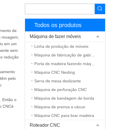
Todos os produtos
imento de
Máquina de fazer móveis
mo moagem,
ido em um
Linha de produção de móveis
mente sem
Máquina de fabricação de gabinete
mo redução
Porta de madeira fazendo máquina
ssamento
Máquina CNC Nesting
 têm pelo
Serra de mesa deslizante
o
Máquina de perfuração CNC
Máquina de bandagem de borda
. Então o
xo CNC
é
Máquina de prensa a vácuo
Máquina CNC para lixar madeira
Roteador CNC