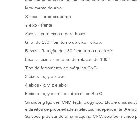
Movimento do eixo.
X-eixo - turno esquerdo
Y eixo - frente
Zixo z - para cima e para baixo
Girando 180 ° em torno do eixo - eixo x
B-Axis - Rotação de 180 ° em torno do eixo Y
Eixo c - eixo z em torno de rotação de 180 °
Tipo de ferramenta de máquina CNC
3 eixos - x, y e z eixo
4 eixos - x, y, z e eixo
5 eixos - x, y e z-eixo e dois eixos B e C
Shandong Igolden CNC Technology Co., Ltd., é uma solu
e direitos de propriedade intelectual independente. A e
Se você precisar de uma máquina CNC, seja bem-vindo p