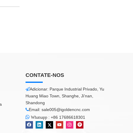
CONTATE-NOS
Adicionar: Parque Industrial Privado, Yu

Huang Miao Town, Shanghe, Ji'nan,
Shandong
a
Email:
sale005@igoldencnc.com


:
+86 17686618301
Whatsapp