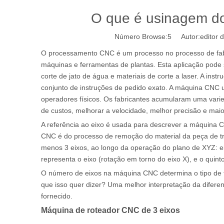
O que é usinagem do 
Número Browse:
5
Autor:editor d
O processamento CNC é um processo no processo de fab
máquinas e ferramentas de plantas. Esta aplicação pode
corte de jato de água e materiais de corte a laser. A i
conjunto de instruções de pedido exato. A máquina CN
operadores físicos. Os fabricantes acumularam uma var
de custos, melhorar a velocidade, melhor precisão e maio
A referência ao eixo é usada para descrever a máquina 
CNC é do processo de remoção do material da peça de tr
menos 3 eixos, ao longo da operação do plano de XYZ: eixo 
representa o eixo (rotação em torno do eixo X), e o quint
O número de eixos na máquina CNC determina o tipo de t
que isso quer dizer? Uma melhor interpretação da diferen
fornecido.
Máquina de roteador CNC de 3 eixos