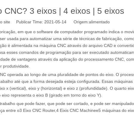
CNC? 3 eixos | 4 eixos | 5 eixos
o site Publicar Time: 2021-05-14 Origem:
alimentado
ricação, em que o software de computador programado indica o mov
 ser usada para automatizar uma série de técnicas de fabricação, co
nstrução é alimentada na máquina CNC através do arquivo CAD e convert
C usa esses comandos de programação para ser executado automatica
iedade de vantagens através da aplicação do processamento CNC, co
r produtividade.
CNC operada ao longo de uma pluralidade de pontos do eixo. O proce
abalho até que a forma desejada esteja configurada. Essas máquinas
x (vertical), eixo y (horizontal) e eixo z (profundidade). O quarto eix
o eixo representa o eixo B (girado em torno do eixo Y).
rabalho que pode fazer, que pode ser cortado, e pode ser manipulado
ça entre o
3 Eixo CNC Router
,
4 Eixis CNC Machine
e
5 máquinas do ei