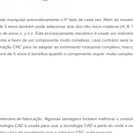
 pode manipular automaticamente o 5º lado de cada vez. Além do movim
 5 eixos também pode selecionar dois dos três eixos rotativos (A, B, 
 de eixos x, y e z. Este processamento mecânico é usado em indústri
ente a favor de um componente muito complexo, caso contrário será n
mação CNC para se adaptar ao movimento rotacional complexo, mas p
agem de 5 eixos é benéfica quando o componente requer muita comple
tensiva de fabricação. Algumas vantagens incluem melhorar o control
cnologia CAD é usada para usar a tecnologia CAD a partir do corte e 
nam o tipo de movimento que a máquina CNC pode executar.