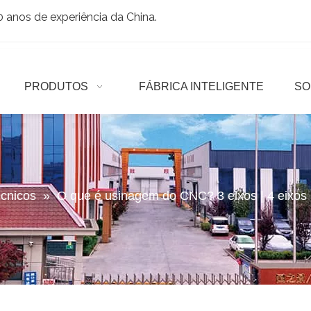
anos de experiência da China.
PRODUTOS
FÁBRICA INTELIGENTE
SO
écnicos
»
O que é usinagem do CNC? 3 eixos | 4 eixos |