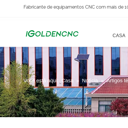
Fabricante de equipamentos CNC com mais de 10 
CASA
Você está aqui:
Casa
»
Notícia
»
Artigos t