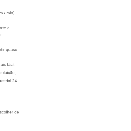
m / min)
rte a
e
ntir quase
is fácil.
poluição;
strial 24
scolher de