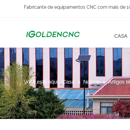
Fabricante de equipamentos CNC com mais de 10 
CASA
Você está aqui:
Casa
»
Notícia
»
Artigos t