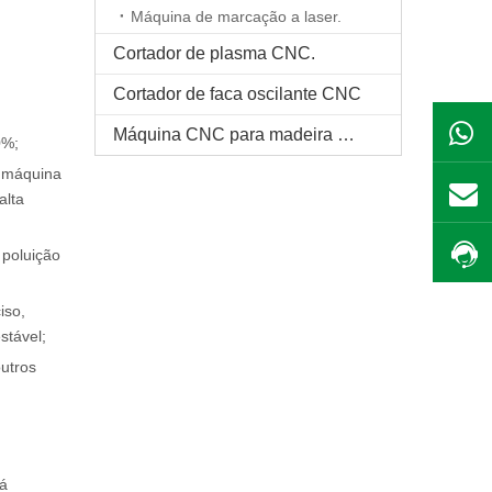
Máquina de marcação a laser.
Cortador de plasma CNC.
Cortador de faca oscilante CNC
Máquina CNC para madeira maciça
0%;
a máquina
alta
 poluição
iso,
stável;
outros
há