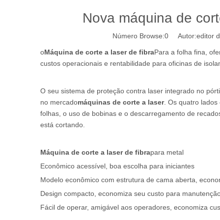
Nova máquina de corte
Número Browse:
0
Autor:editor d
o
Máquina de corte a laser de fibra
Para a folha fina, o
custos operacionais e rentabilidade para oficinas de isol
O seu sistema de proteção contra laser integrado no pórti
no mercado
máquinas de corte a laser
. Os quatro lado
folhas, o uso de bobinas e o descarregamento de recad
está cortando.
Máquina de corte a laser de fibra
para metal
Econômico acessível, boa escolha para iniciantes
Modelo econômico com estrutura de cama aberta, econom
Design compacto, economiza seu custo para manutençã
Fácil de operar, amigável aos operadores, economiza cus