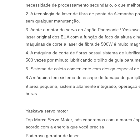
necessidade de processamento secundário, o que melhora
2. A tecnologia de laser de fibra de ponta da Alemanha p
sem qualquer manutenção.
3. Adote o motor do servo do Japão Panasonic / Yaskawa
laser original dos EUA com a função de foco da altura dinâ
máquinas de corte a laser de fibra de 500W é muito mag
4. A máquina de corte de fibras possui sistema de lubrif
500 vezes por minuto lubrificando o trilho de guia para
5. Sistema de coleta conveniente com design especial de f
8 A máquina tem sistema de escape de fumaça de partiçã
9 área pequena, sistema altamente integrado, operação 
horas
Yaskawa servo motor
Top Marca Servo Motor, nós coperamos com a marca Japã
acordo com a energia que você precisa
Poderoso gerador de laser.