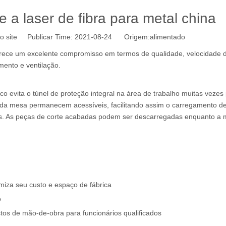
 a laser de fibra para metal china
o site Publicar Time: 2021-08-24 Origem:
alimentado
ferece um excelente compromisso em termos de qualidade, velocidade d
amento e ventilação.
co evita o túnel de proteção integral na área de trabalho muitas vezes
s da mesa permanecem acessíveis, facilitando assim o carregamento d
os. As peças de corte acabadas podem ser descarregadas enquanto a
iza seu custo e espaço de fábrica
o
tos de mão-de-obra para funcionários qualificados