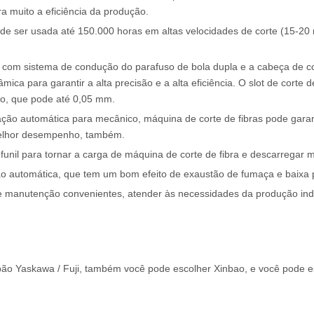
 muito a eficiência da produção.
ode ser usada até 150.000 horas em altas velocidades de corte (15-20 
 com sistema de condução do parafuso de bola dupla e a cabeça de co
mica para garantir a alta precisão e a alta eficiência. O slot de corte d
ro, que pode até 0,05 mm.
icação automática para mecânico, máquina de corte de fibras pode gara
 melhor desempenho, também.
unil para tornar a carga de máquina de corte de fibra e descarregar ma
o automática, que tem um bom efeito de exaustão de fumaça e baixa 
e manutenção convenientes, atender às necessidades da produção indu
o Yaskawa / Fuji, também você pode escolher Xinbao, e você pode e