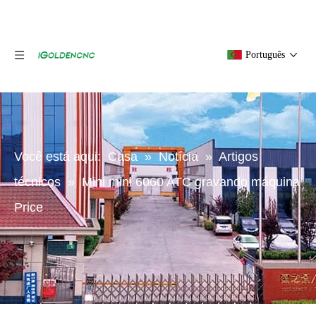
Português
Você está aqui:
Casa
»
Notícia
»
Artigos
técnicos
»
Mini mini 6060 ATC gravando máquina
Price