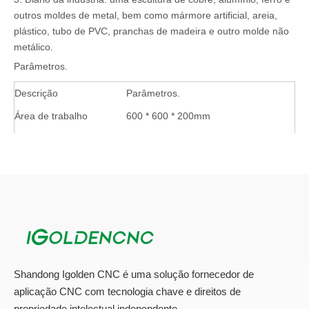
outros moldes de metal, bem como mármore artificial, areia,
plástico, tubo de PVC, pranchas de madeira e outro molde não
metálico.
Parâmetros.
Descrição
Parâmetros.
Área de trabalho
600 * 600 * 200mm
Transmissão
Parafuso de esferas da Alemanha
Estrutura de tabela
T slot.
Poder do fuso
2.2kw.
Velocidade do fuso
24000rpm / min
Velocidade de viagem
30m / min
Velocidade de trabalho
15m / min
Shandong Igolden CNC é uma solução fornecedor de
Delicadeza de trabalho
0,01mm
aplicação CNC com tecnologia chave e direitos de
Dirigindo moto.
Lâmpada servo motor
propriedade intelectual independente.