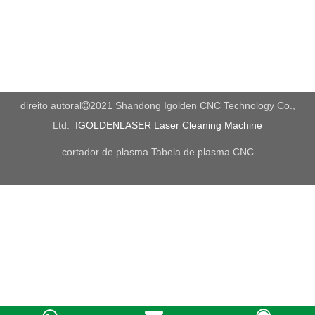
Todos os produtos
direito autoral
2021 Shandong Igolden CNC Technology Co.,

Ltd.
IGOLDENLASER Laser Cleaning Machine
cortador de plasma
Tabela de plasma CNC