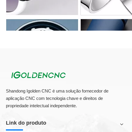
Shandong Igolden CNC é uma solução fornecedor de
aplicação CNC com tecnologia chave e direitos de
propriedade intelectual independente.
Máquina
Não-metal, tecido, couro, embalagem de madeira,
de
embalagem de papel, acry; tubo de ic, animais de
marcação
estimação, plástico, som da camada de tinta,
Link do produto
de CO2
cerâmica, vidro