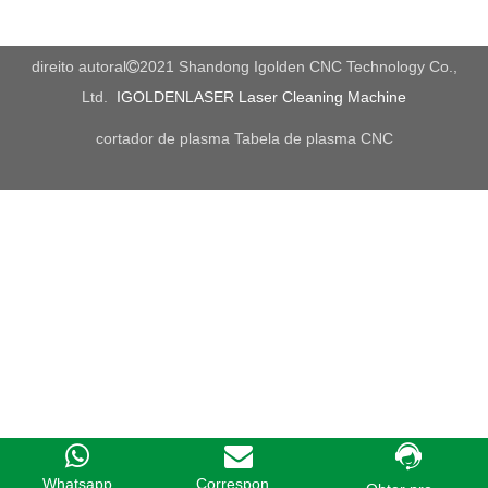
bem -vindos para nos visitar para mais opções.
direito autoral
2021 Shandong Igolden CNC Technology Co.,

Ltd.
IGOLDENLASER Laser Cleaning Machine
cortador de plasma
Tabela de plasma CNC
Whatsapp
Correspon...