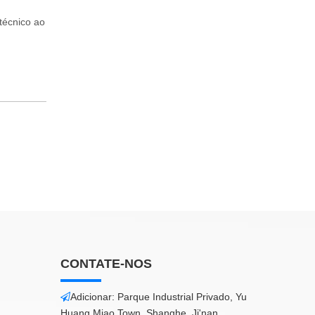
 técnico ao
CONTATE-NOS
Adicionar: Parque Industrial Privado, Yu

Huang Miao Town, Shanghe, Ji'nan,