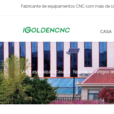
Fabricante de equipamentos CNC com mais de 10 
CASA
Você está aqui:
Casa
»
Notícia
»
Artigos t