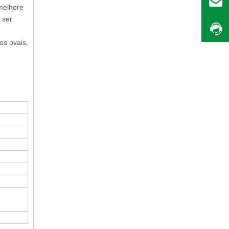
 melhore
 ser
ios ovais,