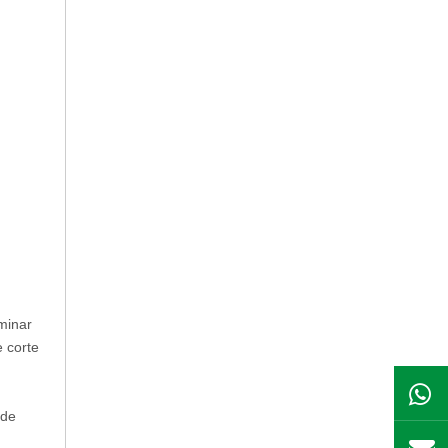
minar
 corte
 de