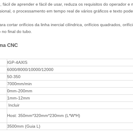
 fácil de aprender e fácil de usar, reduza os requisitos do operador e
ssional, o processamento em tempo real de vários gráficos e texto pode
ortar orifícios da linha inercial cilíndrica, orifícios quadrados, orifíc
 no final do tubo.
sma CNC
IGP-4AXIS
6000/8000/10000/12000
50-350
7000mm/min
0mm-200mm
1mm-12mm
Incluir
Host: 350mm*320mm*230mm (L*W*H)
3500mm (Guia L)