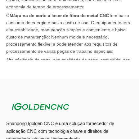
economia de tempo de processamento;
O
Máquina de corte a laser de fibra de metal CNC
Tem baixo
consumo de energia e baixo custo de uso; O equipamento tem
alta estabilidade, manutenção simples e conveniente e baixo
custo de manutenção; Nenhum molde é necessário,
processamento flexível e pode atender aos requisitos de
processamento de várias peças de trabalho especiais;
Alta eficiência de corte, alta qualidade de corte, sem ruído; alta
velocidade, alta eficiência, cortando placas finas até 30 metros
por minuto; qualidade de ponta, pequena deformação,
aparência suave e bonita;
Imported High-Precision Servo Motors, trilhos de guia e racks
de engrenagens em alemão, garantindo a necessidade de
eficiência e processamento de processamento, melhoram muito
a estabilidade e a confiabilidade da operação de equipamentos.
Shandong Igolden CNC é uma solução fornecedor de
aplicação CNC com tecnologia chave e direitos de
Áreas de aplicação de máquina de corte a laser de fibra
propriedade intelectual independente.