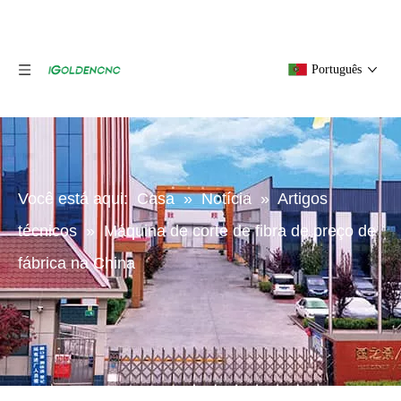
Português
Você está aqui:
Casa
»
Notícia
»
Artigos
técnicos
»
Máquina de corte de fibra de preço de
fábrica na China