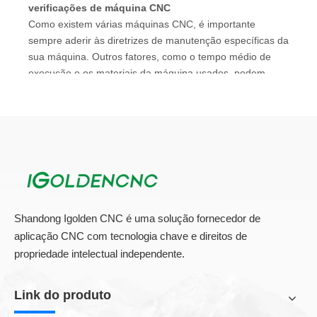
verificações de máquina CNC
Como existem várias máquinas CNC, é importante
sempre aderir às diretrizes de manutenção específicas da
sua máquina. Outros fatores, como o tempo médio de
execução e os materiais da máquina usados, podem
afetar a frequência com que precisa de manutenção. Em
geral, as verificações da máquina CNC devem ser feitas
pelo menos uma vez por mês. Abaixo, mergulharemos
em alguns dos principais procedimentos de manutenção
da máquina CNC.
Crie um cronograma de tarefa de manutenção
personalizado
Shandong Igolden CNC é uma solução fornecedor de
Para criar um cronograma de manutenção personalizado,
aplicação CNC com tecnologia chave e direitos de
considere as seguintes tarefas:
propriedade intelectual independente.
1. Tarefas diárias
Inspecione todas as capas, guardas e dispositivos de
Link do produto
segurança