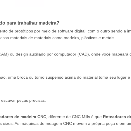
do para trabalhar madeira?
to de protótipos por meio de software digital, com o outro sendo a 
cessa materiais de materiais como madeira, plásticos e metais.
(CAM) ou design auxiliado por computador (CAD), onde você mapeará 
ão, uma broca ou torno suspenso acima do material toma seu lugar e
.
 escavar peças precisas.
adores de madeira CNC
, diferente de CNC Mills é que
Roteadores d
três eixos. As máquinas de moagem CNC movem a própria peça e em u