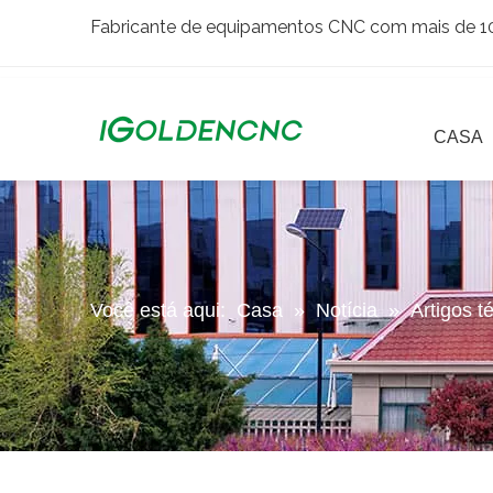
Fabricante de equipamentos CNC com mais de 10 
CASA
Você está aqui:
Casa
»
Notícia
»
Artigos t