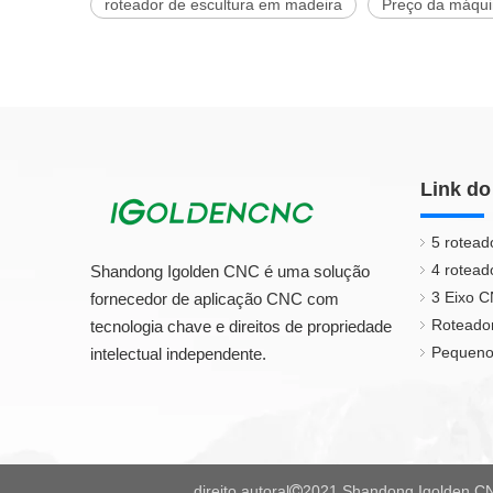
roteador de escultura em madeira
Preço da máqui
Link do
5 rotead
4 rotead
Shandong Igolden CNC é uma solução
3 Eixo 
fornecedor de aplicação CNC com
Roteado
tecnologia chave e direitos de propriedade
Pequeno
intelectual independente.
direito autoral
2021 Shandong Igolden CN
