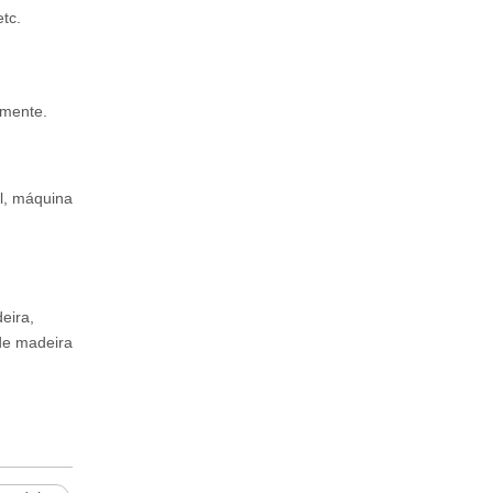
tc.
amente.
l, máquina
eira,
 de madeira