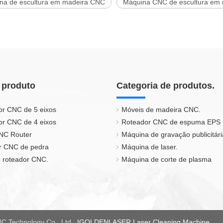
na de escultura em madeira CNC
Máquina CNC de escultura em 
 produto
Categoria de produtos.
or CNC de 5 eixos
Móveis de madeira CNC.
or CNC de 4 eixos
Roteador CNC de espuma EPS
CNC Router
Máquina de gravação publicitári
r CNC de pedra
Máquina de laser.
 roteador CNC.
Máquina de corte de plasma
C Technology Co., Ltd.
IGOLDENLASER Laser Cleaning Machine