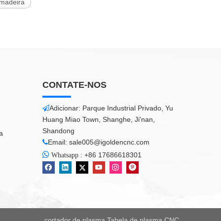
madeira
CONTATE-NOS
Adicionar: Parque Industrial Privado, Yu

Huang Miao Town, Shanghe, Ji'nan,
Shandong
a
Email:
sale005@igoldencnc.com


:
+86 17686618301
Whatsapp
cortador de plasma
Tabela de plasma CNC