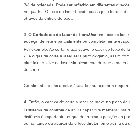
3/4 de polegada. Pode ser refletido em diferentes direçõ
no quadro. O feixe de laser focado passa pelo buraco do 
através do orifício do bocal.
3. O.
Cortadores de laser de fibra.
Usa um feixe de laser
aqueça, derrete e parcialmente ou completamente evapor
Por exemplo: Ao cortar o aço suave, o calor do feixe de l
\", e o gás de corte a laser será puro oxigênio, assim co
alumínio, o feixe de laser simplesmente derrete o materia
do corte.
Geralmente, o gás auxiliar é usado para ajudar a empurrar
4. Então, a cabeça de corte a laser se move na placa de 
O sistema de controle de altura capacitiva mantém uma dis
distância é importante porque determina a posição do pon
aumentando ou abaixando o foco diretamente acima da sup