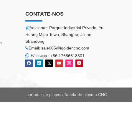
CONTATE-NOS
Adicionar: Parque Industrial Privado, Yu

Huang Miao Town, Shanghe, Ji'nan,
Shandong
a
Email:
sale005@igoldencnc.com


:
+86 17686618301
Whatsapp
cortador de plasma
Tabela de plasma CNC