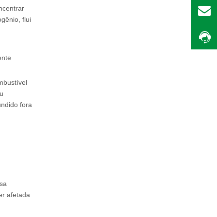
ncentrar
ênio, flui
ente
mbustível
ou
undido fora
ssa
er afetada