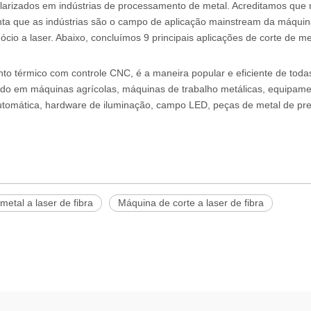
ularizados em indústrias de processamento de metal. Acreditamos que 
nta que as indústrias são o campo de aplicação mainstream da máquin
cio a laser. Abaixo, concluímos 9 principais aplicações de corte de me
o térmico com controle CNC, é a maneira popular e eficiente de toda
zado em máquinas agrícolas, máquinas de trabalho metálicas, equipam
 automática, hardware de iluminação, campo LED, peças de metal de pre
etal a laser de fibra
Máquina de corte a laser de fibra