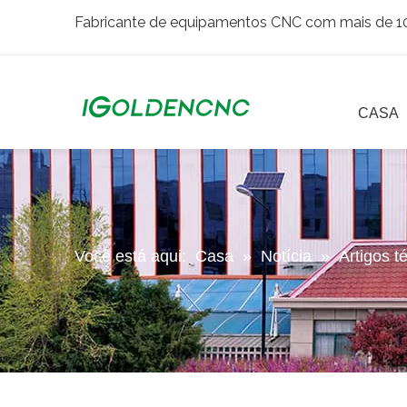
Fabricante de equipamentos CNC com mais de 10 
CASA
Você está aqui:
Casa
»
Notícia
»
Artigos t