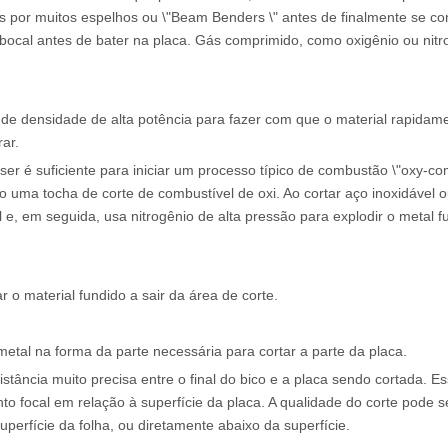
es por muitos espelhos ou \"Beam Benders \" antes de finalmente se co
bocal antes de bater na placa. Gás comprimido, como oxigênio ou nitrog
 de densidade de alta potência para fazer com que o material rapidam
ar.
aser é suficiente para iniciar um processo típico de combustão \"oxy-co
mo uma tocha de corte de combustível de oxi. Ao cortar aço inoxidável 
l e, em seguida, usa nitrogênio de alta pressão para explodir o metal f
 o material fundido a sair da área de corte.
metal na forma da parte necessária para cortar a parte da placa.
tância muito precisa entre o final do bico e a placa sendo cortada. E
to focal em relação à superfície da placa. A qualidade do corte pode s
erfície da folha, ou diretamente abaixo da superfície.