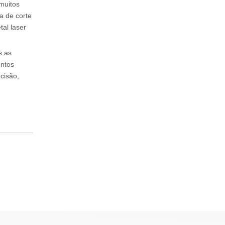
muitos
a de corte
tal laser
s as
entos
cisão,