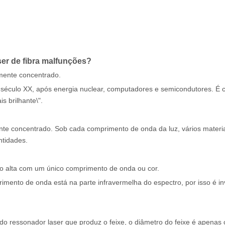
er de fibra malfunções?
amente concentrado.
 século XX, após energia nuclear, computadores e semicondutores. É
is brilhante\".
nte concentrado. Sob cada comprimento de onda da luz, vários materi
ntidades.
ito alta com um único comprimento de onda ou cor.
mento de onda está na parte infravermelha do espectro, por isso é inv
o ressonador laser que produz o feixe, o diâmetro do feixe é apenas 