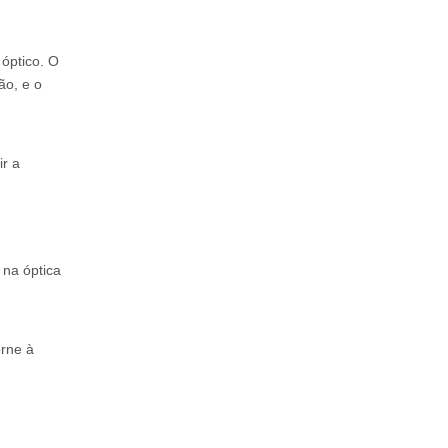
 óptico. O
ão, e o
ir a
 na óptica
orne à