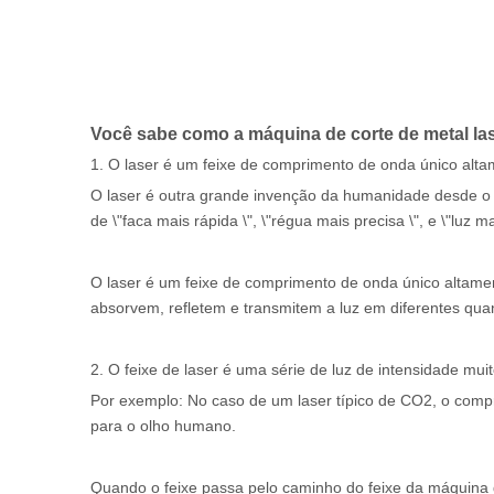
Você sabe como a máquina de corte de metal las
1. O laser é um feixe de comprimento de onda único alt
O laser é outra grande invenção da humanidade desde o
de \"faca mais rápida \", \"régua mais precisa \", e \"luz ma
O laser é um feixe de comprimento de onda único altame
absorvem, refletem e transmitem a luz em diferentes qua
2. O feixe de laser é uma série de luz de intensidade mu
Por exemplo: No caso de um laser típico de CO2, o compri
para o olho humano.
Quando o feixe passa pelo caminho do feixe da máquina d