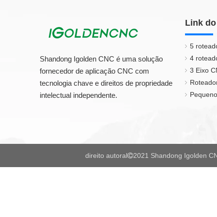
Link do
5 rotead
4 rotead
Shandong Igolden CNC é uma solução
3 Eixo 
fornecedor de aplicação CNC com
Roteado
tecnologia chave e direitos de propriedade
Pequeno
intelectual independente.
direito autoral
2021 Shandong Igolden CN
