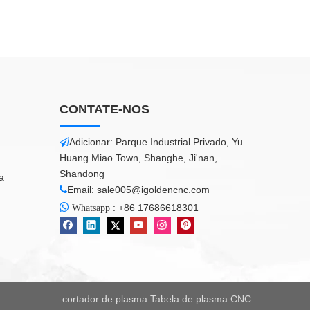
CONTATE-NOS
Adicionar: Parque Industrial Privado, Yu

Huang Miao Town, Shanghe, Ji'nan,
Shandong
a
Email:
sale005@igoldencnc.com


:
+86 17686618301
Whatsapp
cortador de plasma
Tabela de plasma CNC