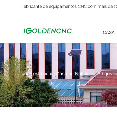
Fabricante de equipamentos CNC com mais de 10 
CASA
Você está aqui:
Casa
»
Notícia
»
Artigos t