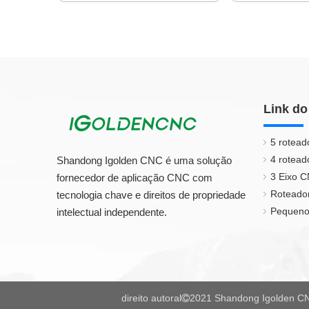
Link do
5 rotead
4 rotead
Shandong Igolden CNC é uma solução
3 Eixo 
fornecedor de aplicação CNC com
Roteado
tecnologia chave e direitos de propriedade
Pequeno
intelectual independente.
direito autoral
2021 Shandong Igolden CN
