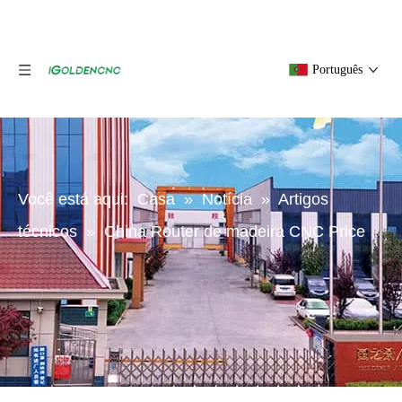
Português
Você está aqui:
Casa
»
Notícia
»
Artigos
técnicos
»
China Router de madeira CNC Price