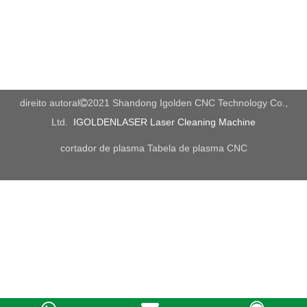
máscaras de poeira e proteção auditiva. Isso é para proteger
contra qualquer pedaços de madeira sendo descartados
durante a operação.
Para realmente operar a máquina, primeiro você vai querer
anexar seu bit de roteador. Para fazer isso, solte a parte que
direito autoral
2021 Shandong Igolden CNC Technology Co.,

garante o roteador bit para o fuso chamado Router Collet. Uma
Ltd.
IGOLDENLASER Laser Cleaning Machine
vez afrouxado, você deve ser capaz de anexar o roteador.
cortador de plasma
Tabela de plasma CNC
Uma vez que seu bit de roteador é anexado, é importante
lembrar de que maneira a rotação do bit está se movendo. Isso
é porque você vai querer ter certeza de que o roteador está
sempre se movendo oposto à rotação do bit. Ao fazer isso, você
está mantendo a pressão contra a madeira e garantindo que as
batatas fritas não voltadas para você durante a operação.
Indústria de Aplicação
Indústria de sinal: Sinal de acrílico, fazendo sinal de madeira,