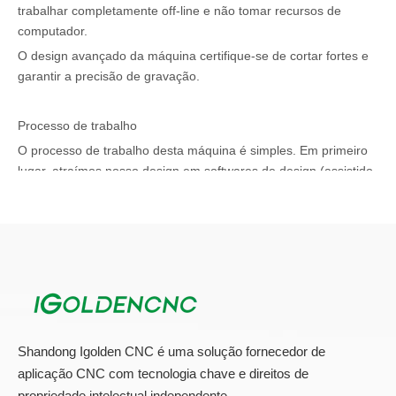
trabalhar completamente off-line e não tomar recursos de
computador.
O design avançado da máquina certifique-se de cortar fortes e
garantir a precisão de gravação.
Processo de trabalho
O processo de trabalho desta máquina é simples. Em primeiro
lugar, atraímos nosso design em softwares de design (assistido
por computador). Por exemplo, Rhino3d, AutoCAD, SolidWorks,
SketchList3D são notáveis. Em segundo lugar, convertemos o
design CAD na linguagem da máquina CNC. Neste caso,
podemos usar o Mach3, NC-Studio, Syntec, DSP, Siemens
Software para controle CNC.
Vamos dar uma olhada na configuração principal
deste
Roteador de madeira CNC.
Shandong Igolden CNC é uma solução fornecedor de
aplicação CNC com tecnologia chave e direitos de
Ele vem com uma tabela rotativa simultânea de 4 eixos com um
propriedade intelectual independente.