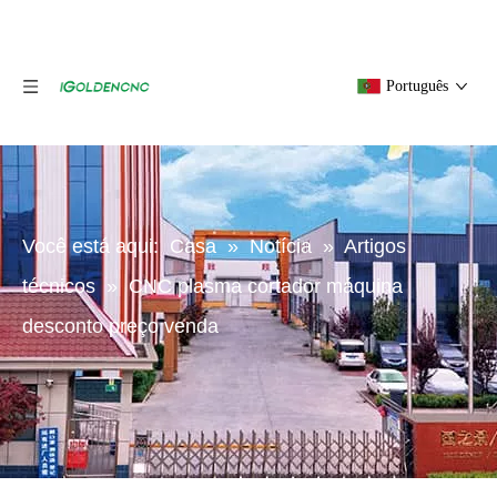
Português
Você está aqui:
Casa
»
Notícia
»
Artigos
técnicos
»
CNC plasma cortador máquina
desconto preço venda