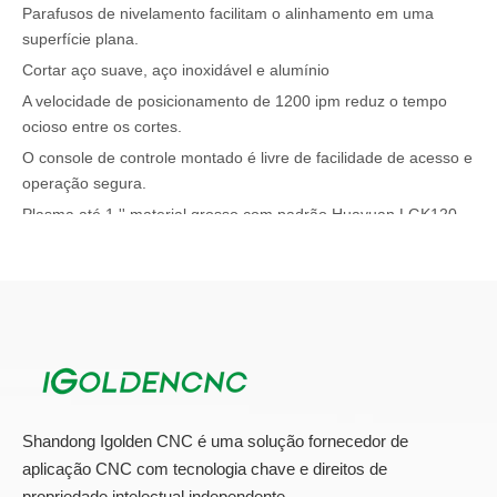
Parafusos de nivelamento facilitam o alinhamento em uma
superfície plana.
Cortar aço suave, aço inoxidável e alumínio
A velocidade de posicionamento de 1200 ipm reduz o tempo
ocioso entre os cortes.
O console de controle montado é livre de facilidade de acesso e
operação segura.
Plasma até 1 '' material grosso com padrão Huayuan LGK120.
Mesa de corte integrada com extracção opcional de poeira e
fumo
Vantagens da máquina de cortador de plasma CNC:
* Alta tecnologia de corte.
* Custo de operação mínimo
* Sistema de Connect EDGE® (Hypertherm / USA)
Shandong Igolden CNC é uma solução fornecedor de
* Sistema de controle automático de altura automática do Arc
aplicação CNC com tecnologia chave e direitos de
Glide ™
propriedade intelectual independente.