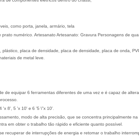
ra de componentes elétricos dentro do chassi;
is, como porta, janela, armário, tela
 e prato numérico. Artesanato Artesanato: Gravura Personagens de qua
, plástico, placa de densidade, placa de densidade, placa de onda, PVC,
ateriais de metal leve.
e de equipar 6 ferramentas diferentes de uma vez e é capaz de altera
processo.
8', 5 'x 10' e 6 '5 \"x 10'.
ssamento, modo de alta precisão, que se concentra principalmente na
ra em obter o trabalho tão rápido e eficiente quanto possível.
 se recuperar de interrupções de energia e retomar o trabalho interro