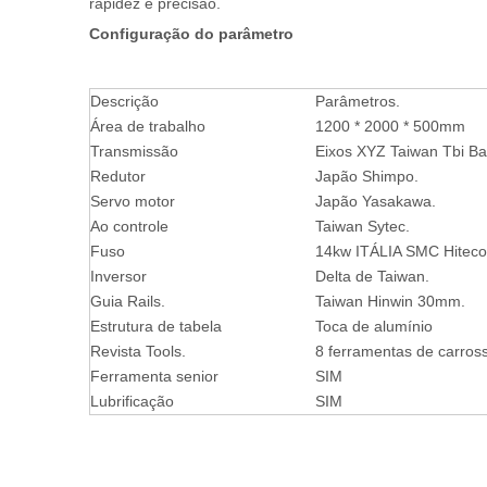
rapidez e precisão.
Configuração do parâmetro
Descrição
Parâmetros.
Área de trabalho
1200 * 2000 * 500mm
Transmissão
Eixos XYZ Taiwan Tbi Bal
Redutor
Japão Shimpo.
Servo motor
Japão Yasakawa.
Ao controle
Taiwan Sytec.
Fuso
14kw ITÁLIA SMC Hiteco
Inversor
Delta de Taiwan.
Guia Rails.
Taiwan Hinwin 30mm.
Estrutura de tabela
Toca de alumínio
Revista Tools.
8 ferramentas de carross
Ferramenta senior
SIM
Lubrificação
SIM