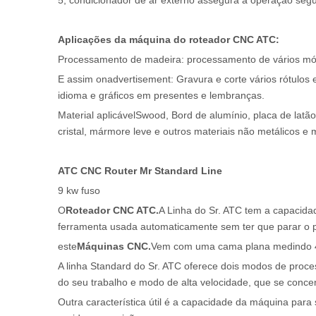
5, condicionador de ar externo assegura a operação segu
Aplicações da máquina do roteador CNC ATC:
Processamento de madeira: processamento de vários móve
E assim onadvertisement: Gravura e corte vários rótulos
idioma e gráficos em presentes e lembranças.
Material aplicávelSwood, Bord de alumínio, placa de latão
cristal, mármore leve e outros materiais não metálicos e m
ATC CNC Router Mr Standard Line
9 kw fuso
O
Roteador CNC ATC.
A Linha do Sr. ATC tem a capacidad
ferramenta usada automaticamente sem ter que parar o 
este
Máquinas CNC.
Vem com uma cama plana medindo 4 'x 
A linha Standard do Sr. ATC oferece dois modos de proce
do seu trabalho e modo de alta velocidade, que se concent
Outra característica útil é a capacidade da máquina para