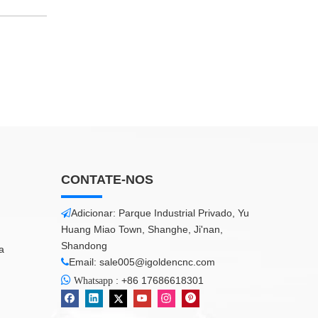
CONTATE-NOS
Adicionar: Parque Industrial Privado, Yu

Huang Miao Town, Shanghe, Ji'nan,
Shandong
a
Email:
sale005@igoldencnc.com


:
+86 17686618301
Whatsapp