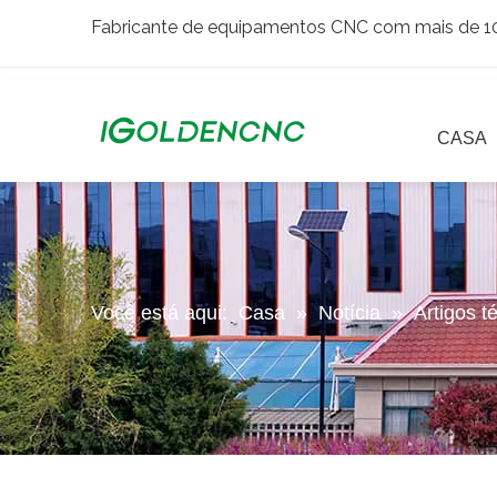
Fabricante de equipamentos CNC com mais de 10 
CASA
Você está aqui:
Casa
»
Notícia
»
Artigos t