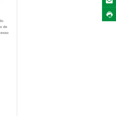
do
so de
ocesso